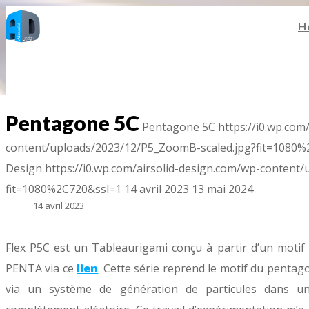
H
Pentagone 5C
Pentagone 5C
https://i0.wp.com
content/uploads/2023/12/P5_ZoomB-scaled.jpg?fit=1080%
Design
https://i0.wp.com/airsolid-design.com/wp-content
fit=1080%2C720&ssl=1
14 avril 2023
13 mai 2024
14 avril 2023
Flex P5C est un Tableaurigami conçu à partir d’un motif
PENTA via ce
lien
. Cette série reprend le motif du pentag
via un système de génération de particules dans un 