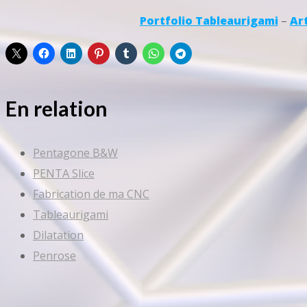
Portfolio Tableaurigami
–
Ar
En relation
Pentagone B&W
PENTA Slice
Fabrication de ma CNC
Tableaurigami
Dilatation
Penrose