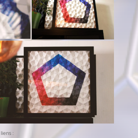
iens :