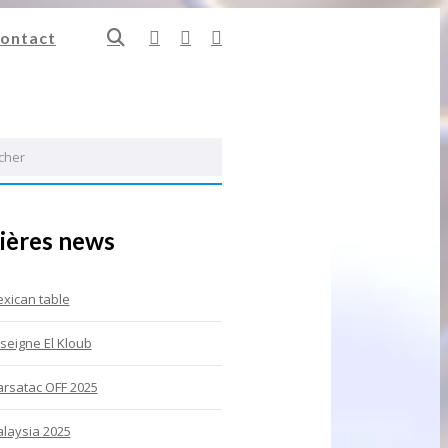
ontact
er
ières news
xican table
seigne El Kloub
rsatac OFF 2025
laysia 2025