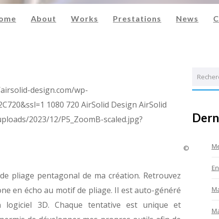
ome
About
Works
Prestations
News
C
Recherch
/airsolid-design.com/wp-
2C720&ssl=1
1080
720
AirSolid Design
AirSolid
Dern
/uploads/2023/12/P5_ZoomB-scaled.jpg?
Me
©
En
 de pliage pentagonal de ma création. Retrouvez
one en écho au motif de pliage. Il est auto-généré
Ma
logiciel 3D. Chaque tentative est unique et
Ma