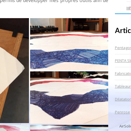
 permis de développer mes propres outils afin de
HP
Artic
Pentago
PENTA Sl
Fabricat
Tableaur
Dilatatio
Penrose
AirSoli