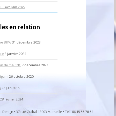
E Tech Jam 2025
les en relation
ne B&W
31 décembre 2023
ice
3 janvier 2024
ion de ma CNC
7 décembre 2021
igami
26 octobre 2020
n
22 juin 2015
28 février 2024
d Design • 37 rue Guibal 13003 Marseille • Tél : 06 15 55 78 54