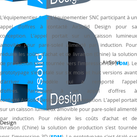
L’équipementier
SNC
L’équipementier
SNC
participant à un
appel d’offres à contacté
AirSolid
Design pour sa
conception.
L’appel portait sur un caisson lumineux
amovible pour pare-soleil alimenté par induction.
Pou
réduire les coûts d’achat et de livraison
(Chine)
la solutio
AirSolid
de production s’est tournée vers l’impression 3D
(
FDM
)
.
Le
prototypage s’est étalé sur six mois et huit versions avant
d’arriver au modèle qui a remporté l’appel
d’offres.
Participant à un appel d’offres à
contacté
AirSolid
Design pour sa conception.
L’appel portait
sur un caisson lumineux amovible pour pare-soleil alimenté
par induction.
Pour réduire les coûts d’achat et de
Design
livraison
(Chine)
la solution de production s’est tourné
vers l’impression 3D
(
FDM
)
.
Le prototypage s’est étalé sur