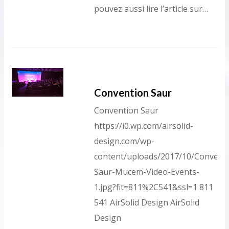
pouvez aussi lire l’article sur…
Convention Saur
Convention Saur
https://i0.wp.com/airsolid-
design.com/wp-
content/uploads/2017/10/Conventi
Saur-Mucem-Video-Events-
1.jpg?fit=811%2C541&ssl=1
811
541
AirSolid Design
AirSolid
Design