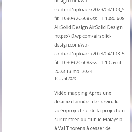
design.com/wp-
content/uploads/2023/04/103_5078
fit=1080%2C608&ssl=1
1080
608
AirSolid Design
AirSolid Design
https://i0.wp.com/airsolid-
design.com/wp-
content/uploads/2023/04/103_5078
fit=1080%2C608&ssl=1
10 avril
2023
13 mai 2024
10 avril 2023
Vidéo mapping Après une
dizaine d’années de service le
vidéoprojecteur de la projection
sur l’entrée du club le Malaysia
à Val Thorens à cesser de