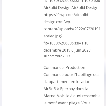
fit=1080%2C608&ssl=1
1080
608
AirSolid Design
AirSolid Design
https://i0.wp.com/airsolid-
design.com/wp-
content/uploads/2022/07/2019121
scaled.jpg?
fit=1080%2C608&ssl=1
18
décembre 2019
6 juin 2023
18 décembre 2019
Commande, Production
Commande pour l’habillage des
d’appartement en location
AirBnB à Epernay dans la
Marne. Voici le à quoi ressemble
le motif avant pliage. Vous